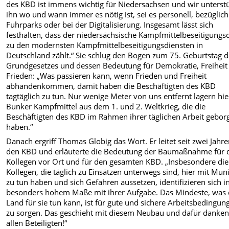
des KBD ist immens wichtig für Niedersachsen und wir unterst
ihn wo und wann immer es nötig ist, sei es personell, bezüglich
Fuhrparks oder bei der Digitalisierung. Insgesamt lässt sich
festhalten, dass der niedersächsische Kampfmittelbeseitigungs
zu den modernsten Kampfmittelbeseitigungsdiensten in
Deutschland zählt.“ Sie schlug den Bogen zum 75. Geburtstag 
Grundgesetzes und dessen Bedeutung für Demokratie, Freiheit
Frieden: „Was passieren kann, wenn Frieden und Freiheit
abhandenkommen, damit haben die Beschäftigten des KBD
tagtäglich zu tun. Nur wenige Meter von uns entfernt lagern hie
Bunker Kampfmittel aus dem 1. und 2. Weltkrieg, die die
Beschäftigten des KBD im Rahmen ihrer täglichen Arbeit gebor
haben.“
Danach ergriff Thomas Globig das Wort. Er leitet seit zwei Jahr
den KBD und erläuterte die Bedeutung der Baumaßnahme für 
Kollegen vor Ort und für den gesamten KBD. „Insbesondere die
Kollegen, die täglich zu Einsätzen unterwegs sind, hier mit Mun
zu tun haben und sich Gefahren aussetzen, identifizieren sich i
besonders hohem Maße mit ihrer Aufgabe. Das Mindeste, was 
Land für sie tun kann, ist für gute und sichere Arbeitsbedingun
zu sorgen. Das geschieht mit diesem Neubau und dafür danken
allen Beteiligten!“