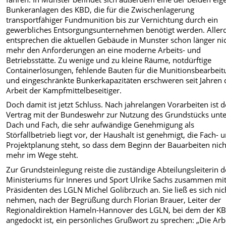
Bunkeranlagen des KBD, die für die Zwischenlagerung
transportfähiger Fundmunition bis zur Vernichtung durch ein
gewerbliches Entsorgungsunternehmen benötigt werden. Aller
entsprechen die aktuellen Gebäude in Munster schon länger ni
mehr den Anforderungen an eine moderne Arbeits- und
Betriebsstätte. Zu wenige und zu kleine Räume, notdürftige
Containerlösungen, fehlende Bauten für die Munitionsbearbeit
und eingeschränkte Bunkerkapazitäten erschweren seit Jahren 
Arbeit der Kampfmittelbeseitiger.
Doch damit ist jetzt Schluss. Nach jahrelangen Vorarbeiten ist d
Vertrag mit der Bundeswehr zur Nutzung des Grundstücks unt
Dach und Fach, die sehr aufwändige Genehmigung als
Störfallbetrieb liegt vor, der Haushalt ist genehmigt, die Fach- 
Projektplanung steht, so dass dem Beginn der Bauarbeiten nich
mehr im Wege steht.
Zur Grundsteinlegung reiste die zuständige Abteilungsleiterin d
Ministeriums für Inneres und Sport Ulrike Sachs zusammen mi
Präsidenten des LGLN Michel Golibrzuch an. Sie ließ es sich nic
nehmen, nach der Begrüßung durch Florian Brauer, Leiter der
Regionaldirektion Hameln-Hannover des LGLN, bei dem der K
angedockt ist, ein persönliches Grußwort zu sprechen: „Die Arb