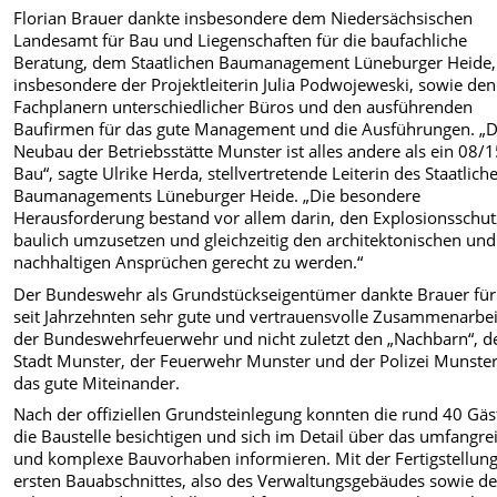
Florian Brauer dankte insbesondere dem Niedersächsischen
Landesamt für Bau und Liegenschaften für die baufachliche
Beratung, dem Staatlichen Baumanagement Lüneburger Heide,
insbesondere der Projektleiterin Julia Podwojeweski, sowie den
Fachplanern unterschiedlicher Büros und den ausführenden
Baufirmen für das gute Management und die Ausführungen. „
Neubau der Betriebsstätte Munster ist alles andere als ein 08/1
Bau“, sagte Ulrike Herda, stellvertretende Leiterin des Staatlich
Baumanagements Lüneburger Heide. „Die besondere
Herausforderung bestand vor allem darin, den Explosionsschut
baulich umzusetzen und gleichzeitig den architektonischen und
nachhaltigen Ansprüchen gerecht zu werden.“
Der Bundeswehr als Grundstückseigentümer dankte Brauer für
seit Jahrzehnten sehr gute und vertrauensvolle Zusammenarbei
der Bundeswehrfeuerwehr und nicht zuletzt den „Nachbarn“, d
Stadt Munster, der Feuerwehr Munster und der Polizei Munster
das gute Miteinander.
Nach der offiziellen Grundsteinlegung konnten die rund 40 Gäs
die Baustelle besichtigen und sich im Detail über das umfangre
und komplexe Bauvorhaben informieren. Mit der Fertigstellun
ersten Bauabschnittes, also des Verwaltungsgebäudes sowie de