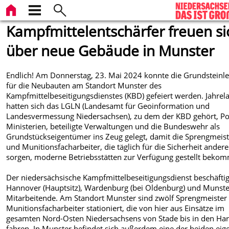
Kampfmittelentschärfer freuen si
über neue Gebäude in Munster
Endlich! Am Donnerstag, 23. Mai 2024 konnte die Grundsteinl
für die Neubauten am Standort Munster des
Kampfmittelbeseitigungsdienstes (KBD) gefeiert werden. Jahrel
hatten sich das LGLN (Landesamt für Geoinformation und
Landesvermessung Niedersachsen), zu dem der KBD gehört, Pol
Ministerien, beteiligte Verwaltungen und die Bundeswehr als
Grundstückseigentümer ins Zeug gelegt, damit die Sprengmeist
und Munitionsfacharbeiter, die täglich für die Sicherheit andere
sorgen, moderne Betriebsstätten zur Verfügung gestellt beko
Der niedersächsische Kampfmittelbeseitigungsdienst beschäftig
Hannover (Hauptsitz), Wardenburg (bei Oldenburg) und Munste
Mitarbeitende. Am Standort Munster sind zwölf Sprengmeister
Munitionsfacharbeiter stationiert, die von hier aus Einsätze im
gesamten Nord-Osten Niedersachsens von Stade bis in den Ha
fahren. In Munster befindet sich außerdem eine der beiden eig